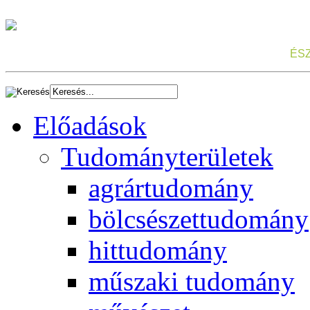
ÉS
Előadások
Tudományterületek
agrártudomány
bölcsészettudomány
hittudomány
műszaki tudomány