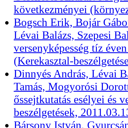
következményei (környe
Bogsch Erik, Bojár Gábor
Lévai Balázs, Szepesi Ba
versenyképesség tíz éven
(Kerekasztal-beszélgetés
Dinnyés András, Lévai B
Tamás, Mogyorósi Dorott
őssejtkutatás esélyei és v
beszélgetések, 2011.03.1
Bársony István, Gyurcsán