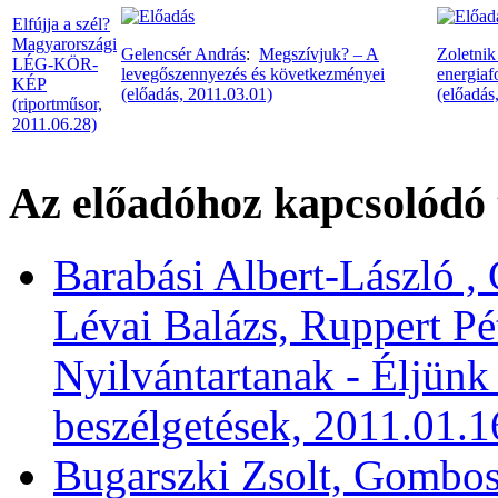
Elfújja a szél?
Magyarországi
Gelencsér András
:
Megszívjuk? – A
Zoletnik
LÉG-KÖR-
levegőszennyezés és következményei
energiaf
KÉP
(előadás, 2011.03.01)
(előadás
(riportműsor,
2011.06.28)
Az előadóhoz kapcsolódó 
Barabási Albert-László , 
Lévai Balázs, Ruppert Pé
Nyilvántartanak - Éljünk
beszélgetések, 2011.01.1
Bugarszki Zsolt, Gombos