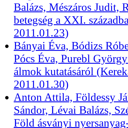
Balázs, Mészáros Judit, 
betegség a XXI. századba
2011.01.23)
Bányai Éva, Bódizs Róber
Pócs Éva, Purebl György:
álmok kutatásáról (Kerek
2011.01.30)
Anton Attila, Földessy J
Sándor, Lévai Balázs, Sz
Föld ásványi nyersanyag-t