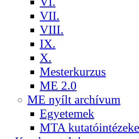
VI.
VII.
VIII.
IX.
X.
Mesterkurzus
ME 2.0
ME nyílt archívum
Egyetemek
MTA kutatóintézeke