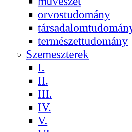
művészet
orvostudomány
társadalomtudomán
természettudomány
Szemeszterek
I.
II.
III.
IV.
V.