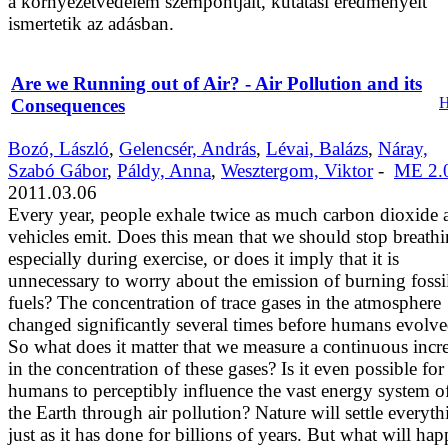
a környezetvédelem szempontjait, kutatási eredményeit
ismertetik az adásban.
Are we Running out of Air? - Air Pollution and its
Consequences
Bozó, László
,
Gelencsér, András
,
Lévai, Balázs
,
Náray,
Szabó Gábor
,
Páldy, Anna
,
Wesztergom, Viktor
-
ME 2.
2011.03.06
Every year, people exhale twice as much carbon dioxide 
vehicles emit. Does this mean that we should stop breathi
especially during exercise, or does it imply that it is
unnecessary to worry about the emission of burning fossi
fuels? The concentration of trace gases in the atmosphere
changed significantly several times before humans evolve
So what does it matter that we measure a continuous incr
in the concentration of these gases? Is it even possible for
humans to perceptibly influence the vast energy system o
the Earth through air pollution? Nature will settle everyth
just as it has done for billions of years. But what will ha