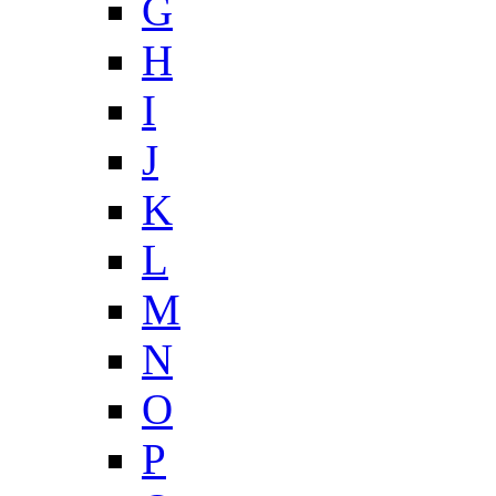
G
H
I
J
K
L
M
N
O
P