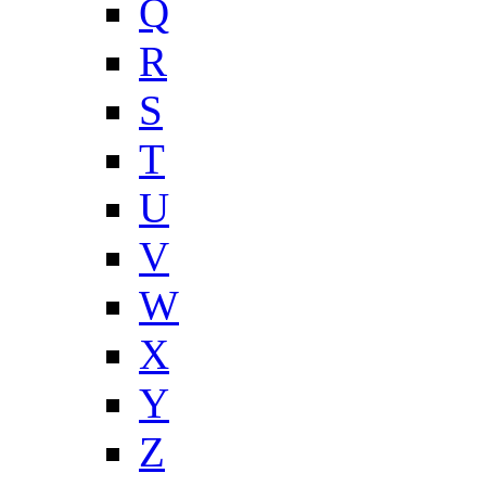
Q
R
S
T
U
V
W
X
Y
Z