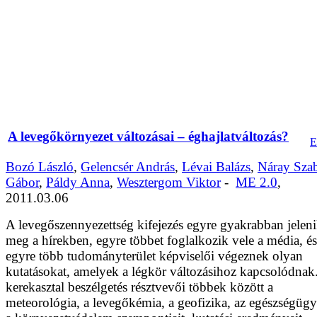
A levegőkörnyezet változásai – éghajlatváltozás?
Bozó László
,
Gelencsér András
,
Lévai Balázs
,
Náray Sza
Gábor
,
Páldy Anna
,
Wesztergom Viktor
-
ME 2.0
,
2011.03.06
A levegőszennyezettség kifejezés egyre gyakrabban jelen
meg a hírekben, egyre többet foglalkozik vele a média, és
egyre több tudományterület képviselői végeznek olyan
kutatásokat, amelyek a légkör változásihoz kapcsolódnak
kerekasztal beszélgetés résztvevői többek között a
meteorológia, a levegőkémia, a geofizika, az egészségügy