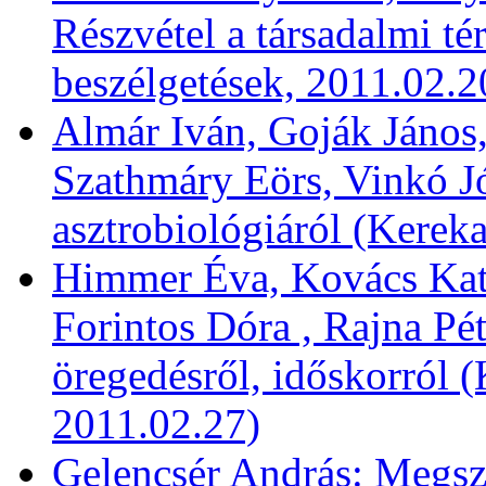
Részvétel a társadalmi té
beszélgetések, 2011.02.2
Almár Iván, Goják János,
Szathmáry Eörs, Vinkó Jó
asztrobiológiáról (Kereka
Himmer Éva, Kovács Kata
Forintos Dóra , Rajna Pét
öregedésről, időskorról (
2011.02.27)
Gelencsér András: Megsz