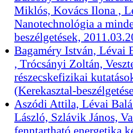
Miklós, Kovács Ilona , L
Nanotechnológia a minde
beszélgetések, 2011.03.2
Bagaméry István, Lévai B
, Trócsányi Zoltán, Vesz
részecskefizikai kutatáso
(Kerekasztal-beszélgetés
Aszódi Attila, Lévai Bal
László, Szlávik János, Va
fenntartható energetika k