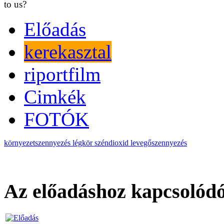
to us?
Előadás
kerekasztal
riportfilm
Cimkék
FOTÓK
környezetszennyezés
légkör
széndioxid
levegőszennyezés
Az előadáshoz kapcsolódó