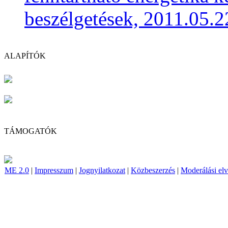
beszélgetések, 2011.05.2
ALAPÍTÓK
TÁMOGATÓK
ME 2.0
|
Impresszum
|
Jognyilatkozat
|
Közbeszerzés
|
Moderálási el