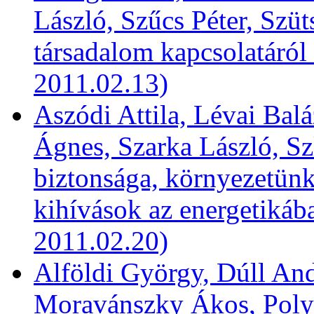
László, Szűcs Péter, Szüt
társadalom kapcsolatáról
2011.02.13)
Aszódi Attila, Lévai Bal
Ágnes, Szarka László, Sz
biztonsága, környezetün
kihívások az energetikáb
2011.02.20)
Alföldi György, Dúll And
Moravánszky Ákos, Polyák