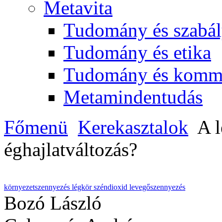
Metavita
Tudomány és szabál
Tudomány és etika
Tudomány és komm
Metamindentudás
Főmenü
Kerekasztalok
A l
éghajlatváltozás?
környezetszennyezés
légkör
széndioxid
levegőszennyezés
Bozó László