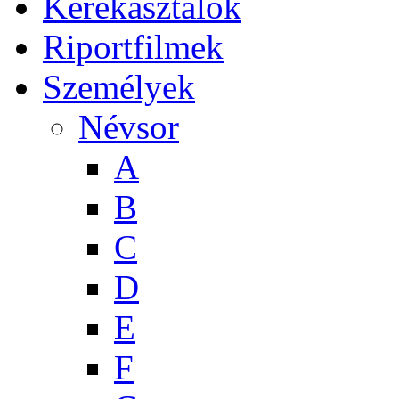
Kerekasztalok
Riportfilmek
Személyek
Névsor
A
B
C
D
E
F