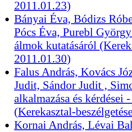
2011.01.23)
Bányai Éva, Bódizs Róber
Pócs Éva, Purebl György:
álmok kutatásáról (Kerek
2011.01.30)
Falus András, Kovács Józ
Judit, Sándor Judit , Si
alkalmazása és kérdései 
(Kerekasztal-beszélgetés
Kornai András, Lévai Bal