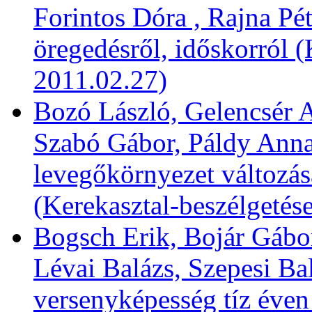
Forintos Dóra , Rajna Pét
öregedésről, időskorról (
2011.02.27)
Bozó László, Gelencsér A
Szabó Gábor, Páldy Anna
levegőkörnyezet változása
(Kerekasztal-beszélgetés
Bogsch Erik, Bojár Gábor
Lévai Balázs, Szepesi Ba
versenyképesség tíz éven