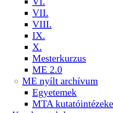
VI.
VII.
VIII.
IX.
X.
Mesterkurzus
ME 2.0
ME nyílt archívum
Egyetemek
MTA kutatóintézeke