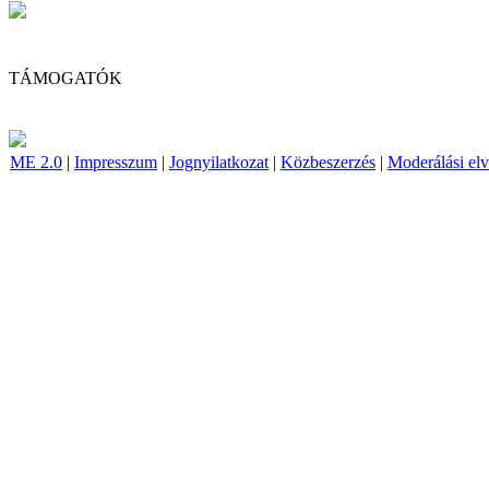
TÁMOGATÓK
ME 2.0
|
Impresszum
|
Jognyilatkozat
|
Közbeszerzés
|
Moderálási el