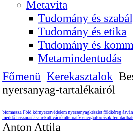
Metavita
Tudomány és szabál
Tudomány és etika
Tudomány és komm
Metamindentudás
Főmenü
Kerekasztalok
Be
nyersanyag-tartalékairól
biomassza
Föld
környezetvédelem
nyersanyagkészlet
földkéreg
ásvá
meddő hasznosítása
rekultiváció
alternatív energiaforrások
fenntartha
Anton Attila