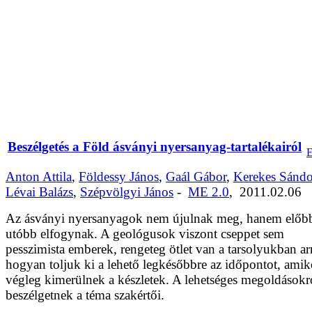
Beszélgetés a Föld ásványi nyersanyag-tartalékairól
Anton Attila
,
Földessy János
,
Gaál Gábor
,
Kerekes Sándo
Lévai Balázs
,
Szépvölgyi János
-
ME 2.0
,
2011.02.06
Az ásványi nyersanyagok nem újulnak meg, hanem előb
utóbb elfogynak. A geológusok viszont cseppet sem
pesszimista emberek, rengeteg ötlet van a tarsolyukban ar
hogyan toljuk ki a lehető legkésőbbre az időpontot, amik
végleg kimerülnek a készletek. A lehetséges megoldásokr
beszélgetnek a téma szakértői.