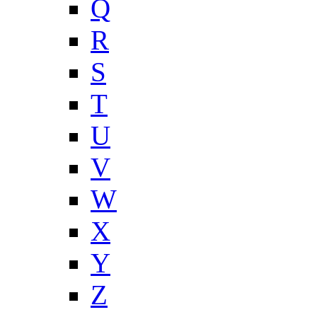
Q
R
S
T
U
V
W
X
Y
Z