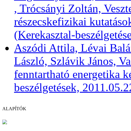
, Trócsányi Zoltán, Vesz
részecskefizikai kutatáso
(Kerekasztal-beszélgetés
Aszódi Attila, Lévai Bal
László, Szlávik János, Va
fenntartható energetika k
beszélgetések, 2011.05.2
ALAPÍTÓK