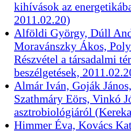
kihívások az energetikáb
2011.02.20)
Alföldi György, Dúll And
Moravánszky Ákos, Polyák
Részvétel a társadalmi té
beszélgetések, 2011.02.2
Almár Iván, Goják János,
Szathmáry Eörs, Vinkó Jó
asztrobiológiáról (Kereka
Himmer Éva, Kovács Kata