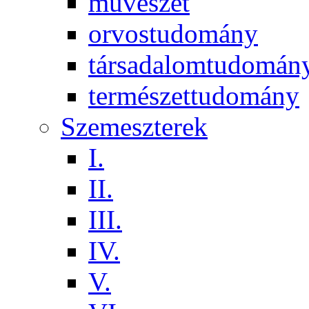
művészet
orvostudomány
társadalomtudomán
természettudomány
Szemeszterek
I.
II.
III.
IV.
V.