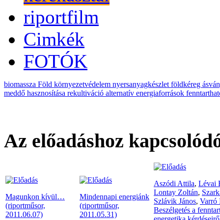
riportfilm
Cimkék
FOTÓK
biomassza
Föld
környezetvédelem
nyersanyagkészlet
földkéreg
ásvá
meddő hasznosítása
rekultiváció
alternatív energiaforrások
fenntartha
Az előadáshoz kapcsolódó
Aszódi Attila
,
Lévai 
Lontay Zoltán
,
Szark
Magunkon kívül…
Mindennapi energiánk
Szlávik János
,
Varró 
(riportműsor,
(riportműsor,
Beszélgetés a fenntar
2011.06.07)
2011.05.31)
energetika kérdéseirő