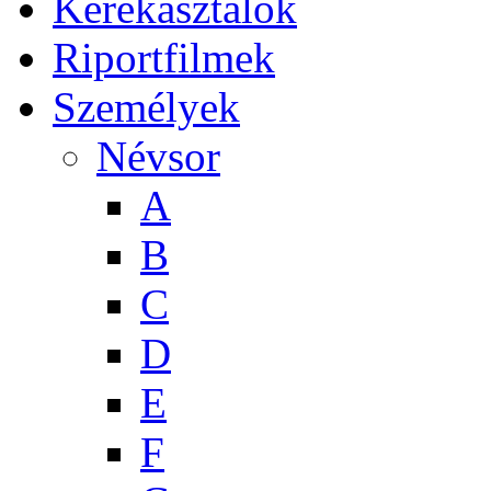
Kerekasztalok
Riportfilmek
Személyek
Névsor
A
B
C
D
E
F