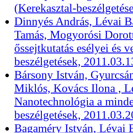
(Kerekasztal-beszélgetés
Dinnyés András, Lévai B
Tamás, Mogyorósi Dorott
őssejtkutatás esélyei és v
beszélgetések, 2011.03.1
Bársony István, Gyurcsán
Miklós, Kovács Ilona , L
Nanotechnológia a minde
beszélgetések, 2011.03.2
Bagaméry István, Lévai B