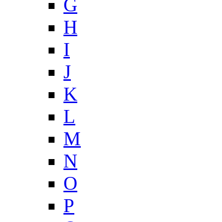
G
H
I
J
K
L
M
N
O
P