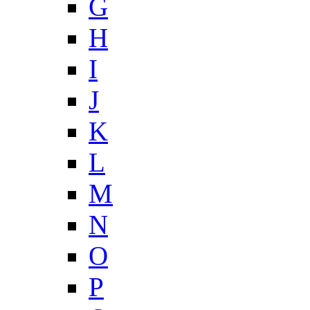
G
H
I
J
K
L
M
N
O
P