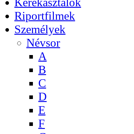
Kerekasztalok
Riportfilmek
Személyek
Névsor
A
B
C
D
E
F