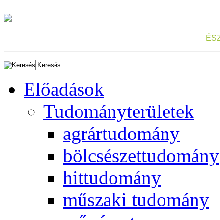
ÉS
Előadások
Tudományterületek
agrártudomány
bölcsészettudomány
hittudomány
műszaki tudomány