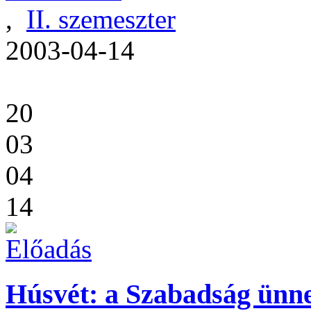
,
II. szemeszter
2003-04-14
20
03
04
14
Húsvét: a Szabadság ünn