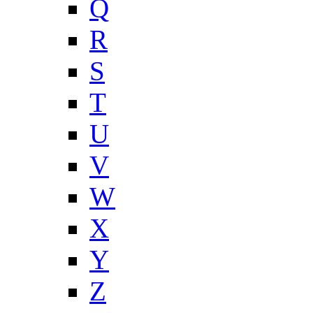
Q
R
S
T
U
V
W
X
Y
Z