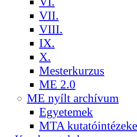
VI.
VII.
VIII.
IX.
X.
Mesterkurzus
ME 2.0
ME nyílt archívum
Egyetemek
MTA kutatóintézeke