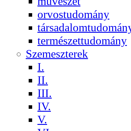
művészet
orvostudomány
társadalomtudomán
természettudomány
Szemeszterek
I.
II.
III.
IV.
V.