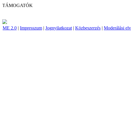
TÁMOGATÓK
ME 2.0
|
Impresszum
|
Jognyilatkozat
|
Közbeszerzés
|
Moderálási el