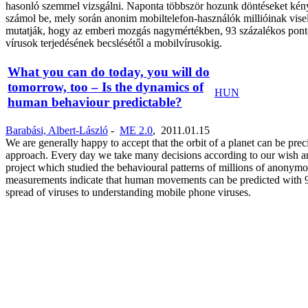
hasonló szemmel vizsgálni. Naponta többször hozunk döntéseket kényü
számol be, mely során anonim mobiltelefon-használók millióinak viselk
mutatják, hogy az emberi mozgás nagymértékben, 93 százalékos pontos
vírusok terjedésének becslésétől a mobilvírusokig.
What you can do today, you will do
tomorrow, too – Is the dynamics of
HUN
human behaviour predictable?
Barabási, Albert-László
-
ME 2.0
,
2011.01.15
We are generally happy to accept that the orbit of a planet can be pr
approach. Every day we take many decisions according to our wish and
project which studied the behavioural patterns of millions of anonym
measurements indicate that human movements can be predicted with 93% a
spread of viruses to understanding mobile phone viruses.