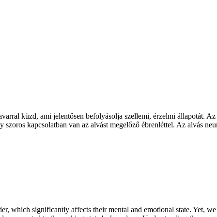
arral küzd, ami jelentősen befolyásolja szellemi, érzelmi állapotát. A
ely szoros kapcsolatban van az alvást megelőző ébrenléttel. Az alvás n
der, which significantly affects their mental and emotional state. Yet, 