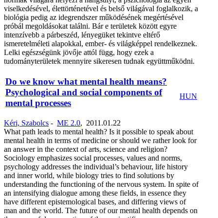
viselkedésével, élettörténetével és belső világával foglalkozik, a
biológia pedig az idegrendszer működésének megértésével
próbál megoldásokat találni. Bár e területek között egyre
intenzívebb a párbeszéd, lényegüket tekintve eltérő
ismeretelméleti alapokkal, ember- és világképpel rendelkeznek.
Lelki egészségünk jövője attól függ, hogy ezek a
tudományterületek mennyire sikeresen tudnak együttműködni.
Do we know what mental health means?
Psychological and social components of
HUN
mental processes
Kéri, Szabolcs
-
ME 2.0
,
2011.01.22
What path leads to mental health? Is it possible to speak about
mental health in terms of medicine or should we rather look for
an answer in the context of arts, science and religion?
Sociology emphasizes social processes, values and norms,
psychology addresses the individual’s behaviour, life history
and inner world, while biology tries to find solutions by
understanding the functioning of the nervous system. In spite of
an intensifying dialogue among these fields, in essence they
have different epistemological bases, and differing views of
man and the world. The future of our mental health depends on