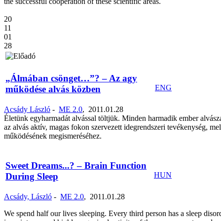
the successful cooperation of these scientific areas.
20
11
01
28
„Álmában csönget…”? – Az agy
ENG
működése alvás közben
Acsády László
-
ME 2.0
,
2011.01.28
Életünk egyharmadát alvással töltjük. Minden harmadik ember alvászav
az alvás aktív, magas fokon szervezett idegrendszeri tevékenység, m
működésének megismeréséhez.
Sweet Dreams...? – Brain Function
HUN
During Sleep
Acsády, László
-
ME 2.0
,
2011.01.28
We spend half our lives sleeping. Every third person has a sleep disor