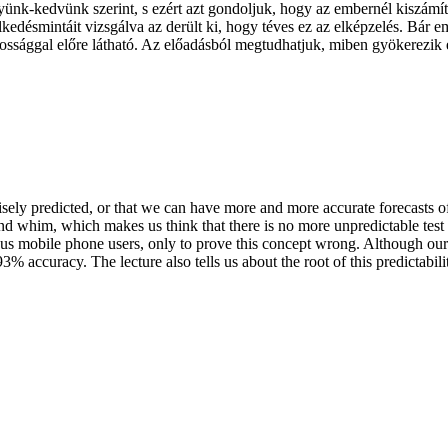
nk-kedvünk szerint, s ezért azt gondoljuk, hogy az embernél kiszámíth
edésmintáit vizsgálva az derült ki, hogy téves ez az elképzelés. Bár e
sággal előre látható. Az előadásból megtudhatjuk, miben gyökerezik e
ecisely predicted, or that we can have more and more accurate forecasts
 whim, which makes us think that there is no more unpredictable test su
ous mobile phone users, only to prove this concept wrong. Although our
ccuracy. The lecture also tells us about the root of this predictability