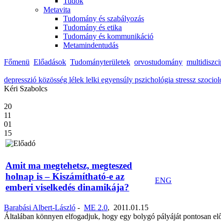
Tudok
Metavita
Tudomány és szabályozás
Tudomány és etika
Tudomány és kommunikáció
Metamindentudás
Főmenü
Előadások
Tudományterületek
orvostudomány
multidiszc
depresszió
közösség
lélek
lelki egyensúly
pszichológia
stressz
szocio
Kéri Szabolcs
20
11
01
15
Amit ma megtehetsz, megteszed
holnap is – Kiszámítható-e az
ENG
emberi viselkedés dinamikája?
Barabási Albert-László
-
ME 2.0
,
2011.01.15
Általában könnyen elfogadjuk, hogy egy bolygó pályáját pontosan elő