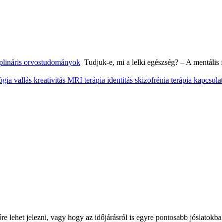
iplináris orvostudományok
Tudjuk-e, mi a lelki egészség? – A mentális 
lógia
vallás
kreativitás
MRI
terápia
identitás
skizofrénia
terápia
kapcsola
re lehet jelezni, vagy hogy az időjárásról is egyre pontosabb jóslato