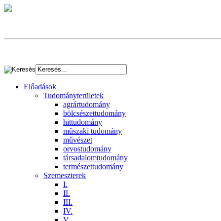
Előadások
Tudományterületek
agrártudomány
bölcsészettudomány
hittudomány
műszaki tudomány
művészet
orvostudomány
társadalomtudomány
természettudomány
Szemeszterek
I.
II.
III.
IV.
V.