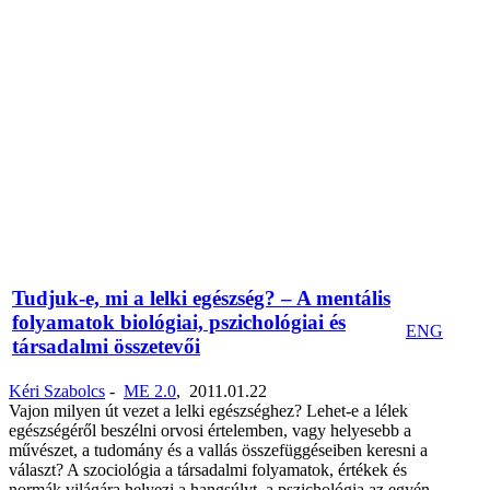
Tudjuk-e, mi a lelki egészség? – A mentális
folyamatok biológiai, pszichológiai és
ENG
társadalmi összetevői
Kéri Szabolcs
-
ME 2.0
,
2011.01.22
Vajon milyen út vezet a lelki egészséghez? Lehet-e a lélek
egészségéről beszélni orvosi értelemben, vagy helyesebb a
művészet, a tudomány és a vallás összefüggéseiben keresni a
választ? A szociológia a társadalmi folyamatok, értékek és
normák világára helyezi a hangsúlyt, a pszichológia az egyén