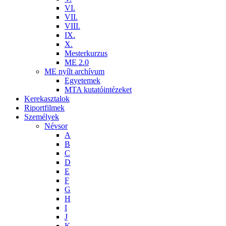
VI.
VII.
VIII.
IX.
X.
Mesterkurzus
ME 2.0
ME nyílt archívum
Egyetemek
MTA kutatóintézeket
Kerekasztalok
Riportfilmek
Személyek
Névsor
A
B
C
D
E
F
G
H
I
J
K