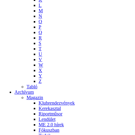
L
M
N
O
P
Q
R
S
T
U
V
W
X
Y
Z
Tabló
Archívum
Magazin
Klubrendezvények
Kerekasztal
Riportműsor
Lendület
ME 2.0 hírek
Fókuszban