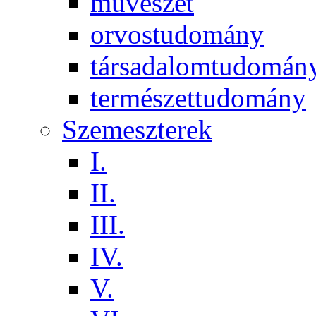
művészet
orvostudomány
társadalomtudomán
természettudomány
Szemeszterek
I.
II.
III.
IV.
V.