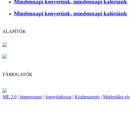
Mindennapi kenyerünk, mindennapi kalóriánk
Mindennapi kenyerünk, mindennapi kalóriánk
ALAPÍTÓK
TÁMOGATÓK
ME 2.0
|
Impresszum
|
Jognyilatkozat
|
Közbeszerzés
|
Moderálási el