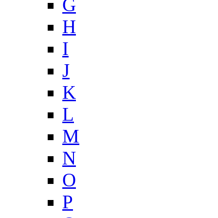
G
H
I
J
K
L
M
N
O
P