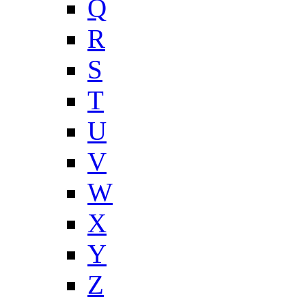
Q
R
S
T
U
V
W
X
Y
Z