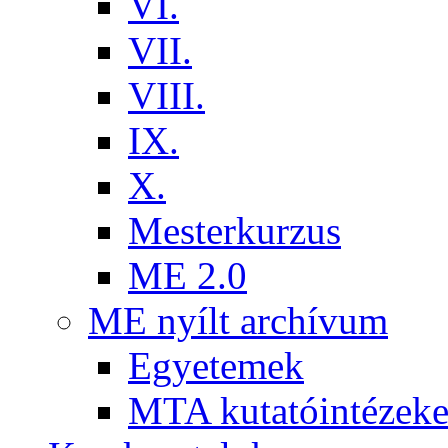
VI.
VII.
VIII.
IX.
X.
Mesterkurzus
ME 2.0
ME nyílt archívum
Egyetemek
MTA kutatóintézeke