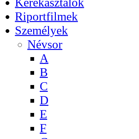
Kerekasztalok
Riportfilmek
Személyek
Névsor
A
B
C
D
E
F