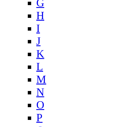
G
H
I
J
K
L
M
N
O
P