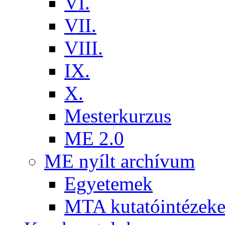
VI.
VII.
VIII.
IX.
X.
Mesterkurzus
ME 2.0
ME nyílt archívum
Egyetemek
MTA kutatóintézeke