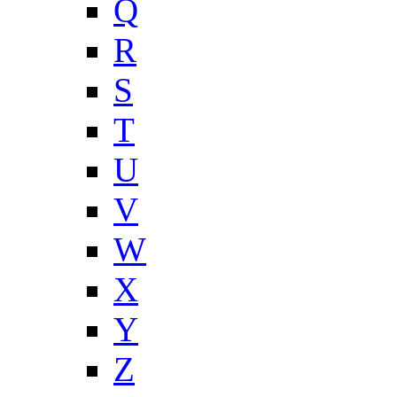
Q
R
S
T
U
V
W
X
Y
Z