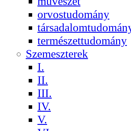
művészet
orvostudomány
társadalomtudomán
természettudomány
Szemeszterek
I.
II.
III.
IV.
V.