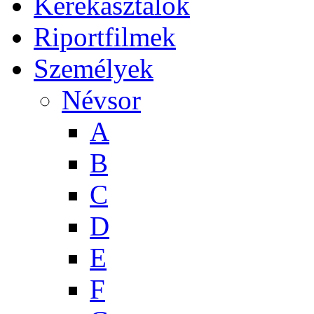
Kerekasztalok
Riportfilmek
Személyek
Névsor
A
B
C
D
E
F