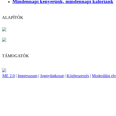
Mindennapi kenyerünk, mindennapi kalóriánk
ALAPÍTÓK
TÁMOGATÓK
ME 2.0
|
Impresszum
|
Jognyilatkozat
|
Közbeszerzés
|
Moderálási el