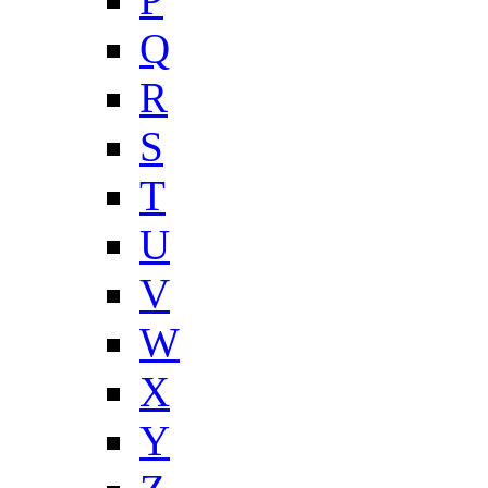
Q
R
S
T
U
V
W
X
Y