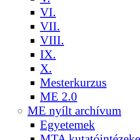
VI.
VII.
VIII.
IX.
X.
Mesterkurzus
ME 2.0
ME nyílt archívum
Egyetemek
MTA kutatóintézeke