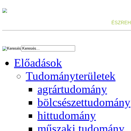
ÉSZREH
Előadások
Tudományterületek
agrártudomány
bölcsészettudomány
hittudomány
műszaki tudomány