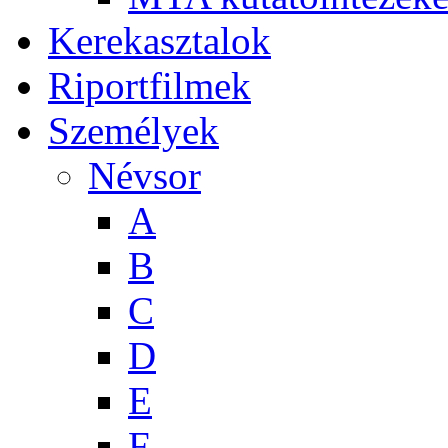
Kerekasztalok
Riportfilmek
Személyek
Névsor
A
B
C
D
E
F