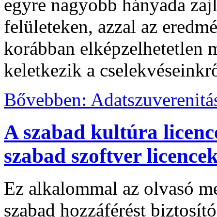
egyre nagyobb hányada zajl
felületeken, azzal az eredmé
korábban elképzelhetetlen 
keletkezik a cselekvéseinkr
Bővebben: Adatszuverenitá
A szabad kultúra licence
szabad szoftver licence
Ez alkalommal az olvasó me
szabad hozzáférést biztosít