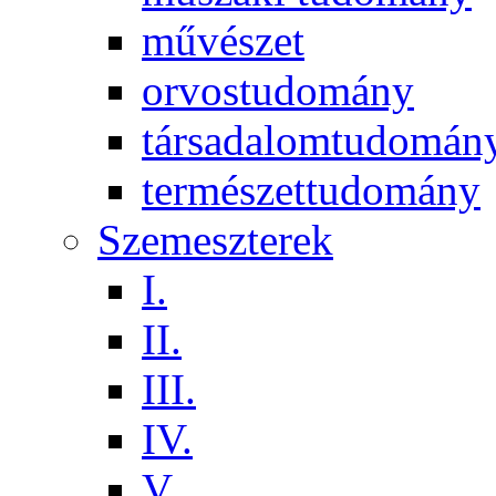
művészet
orvostudomány
társadalomtudomán
természettudomány
Szemeszterek
I.
II.
III.
IV.
V.