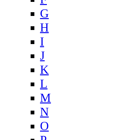
G
H
I
J
K
L
M
N
O
P