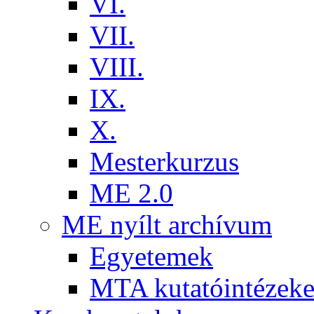
VI.
VII.
VIII.
IX.
X.
Mesterkurzus
ME 2.0
ME nyílt archívum
Egyetemek
MTA kutatóintézeke