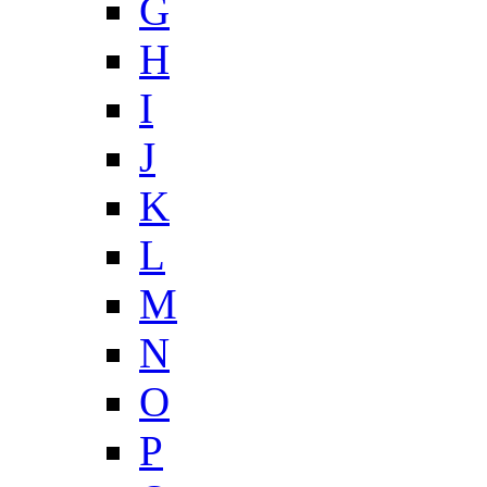
G
H
I
J
K
L
M
N
O
P