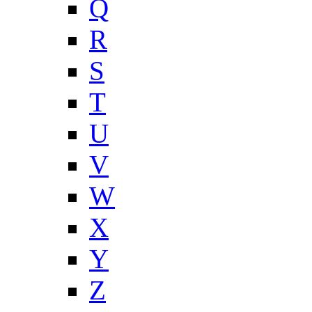
Q
R
S
T
U
V
W
X
Y
Z