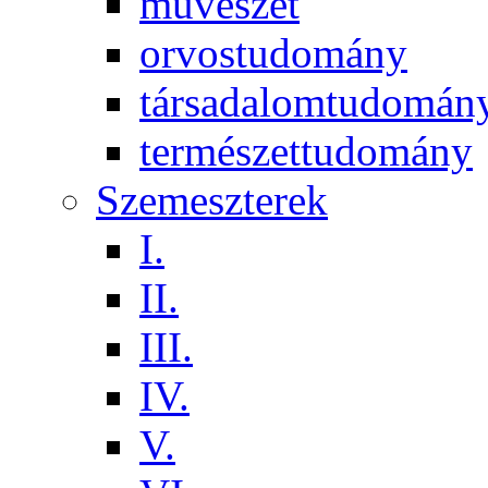
művészet
orvostudomány
társadalomtudomán
természettudomány
Szemeszterek
I.
II.
III.
IV.
V.