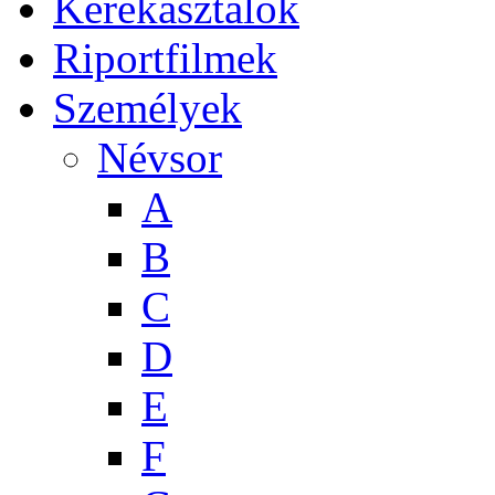
Kerekasztalok
Riportfilmek
Személyek
Névsor
A
B
C
D
E
F