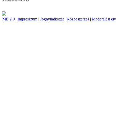
ME 2.0
|
Impresszum
|
Jognyilatkozat
|
Közbeszerzés
|
Moderálási el