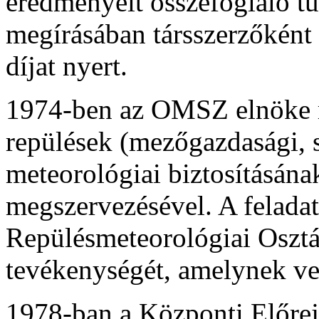
eredményeit összefoglaló 
megírásában társszerzőként
díjat nyert.
1974-ben az OMSZ elnöke m
repülések (mezőgazdasági, s
meteorológiai biztosításána
megszervezésével. A feladat
Repülésmeteorológiai Osztá
tevékenységét, amelynek vez
1978-ban a Központi Előreje