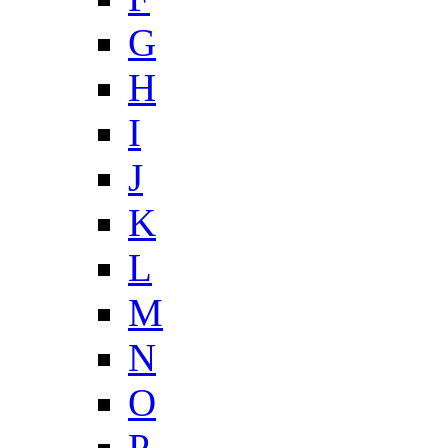
G
H
I
J
K
L
M
N
O
P