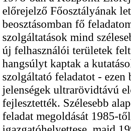
előrejelző Főosztályának le
beosztásomban fő feladatom
szolgáltatások mind szélese
új felhasználói területek fel
hangsúlyt kaptak a kutatás
szolgáltató feladatot - ezen 
jelenségek ultrarövidtávú el
fejlesztették. Szélesebb ala
feladat megoldását 1985-tő
igazgatóhelyettese, majd 1