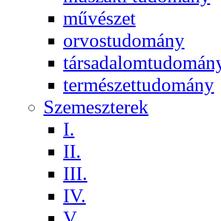
művészet
orvostudomány
társadalomtudomán
természettudomány
Szemeszterek
I.
II.
III.
IV.
V.