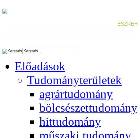
ÉSZREH
Előadások
Tudományterületek
agrártudomány
bölcsészettudomány
hittudomány
műszaki tudomány