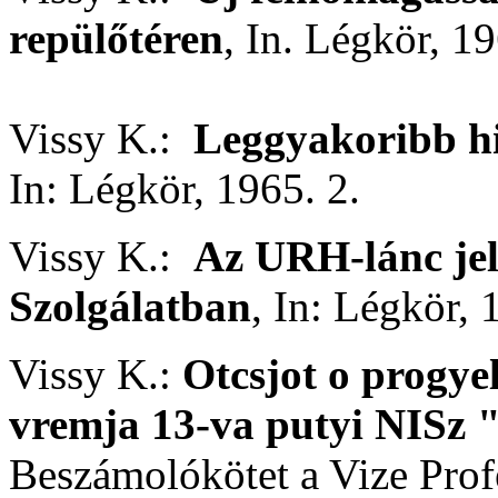
repülőtéren
, In. Légkör, 19
Vissy K.:
Leggyakoribb hi
In: Légkör, 1965. 2.
Vissy K.:
Az URH-lánc jel
Szolgálatban
, In: Légkör, 
Vissy K.:
Otcsjot o progye
vremja 13-va putyi NISz "
Beszámolókötet a Vize Pro