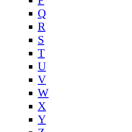
Q
R
S
T
U
V
W
X
Y