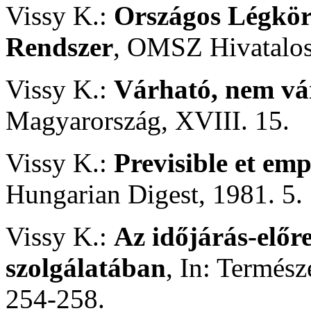
Vissy K.:
Országos Légköri
Rendszer
, OMSZ Hivatalos
Vissy K.:
Várható, nem vá
Magyarország, XVIII. 15.
Vissy K.:
Previsible et emp
Hungarian Digest, 1981. 5.
Vissy K.:
Az időjárás-előr
szolgálatában
, In: Termész
254-258.