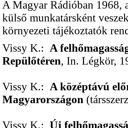
A Magyar Rádióban 1968, a
külső munkatársként veszek 
környezeti tájékoztatók ren
Vissy K.:
A felhőmagasság
Repülőtéren
, In. Légkör, 1
Vissy K.:
A középtávú elő
Magyarországon
(társszerz
Vissy K.:
Új felhőmagassá