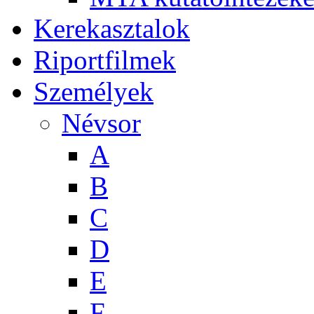
Kerekasztalok
Riportfilmek
Személyek
Névsor
A
B
C
D
E
F