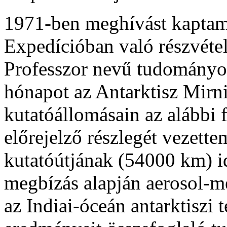
1971-ben meghívást kaptam 
Expedícióban való részvételr
Professzor nevű tudományos
hónapot az Antarktisz Mirn
kutatóállomásain az alábbi f
előrejelző részlegét vezett
kutatóútjának (54000 km) id
megbízás alapján aerosol-mé
az Indiai-óceán antarktiszi