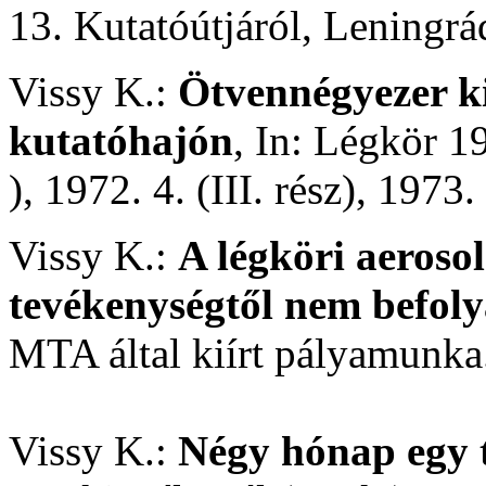
13. Kutatóútjáról, Leningrá
Vissy K.:
Ötvennégyezer k
kutatóhajón
, In: Légkör 197
), 1972. 4. (III. rész), 1973. 
Vissy K.:
A légköri aeroso
tevékenységtől nem befoly
MTA által kiírt pályamunka
Vissy K.:
Négy hónap egy