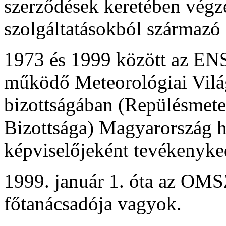
szerződések keretében végzet
szolgáltatásokból származ
1973 és 1999 között az ENS
működő Meteorológiai Világ
bizottságában (Repülésmete
Bizottsága) Magyarország hi
képviselőjeként tevékenyke
1999. január 1. óta az OM
főtanácsadója vagyok.