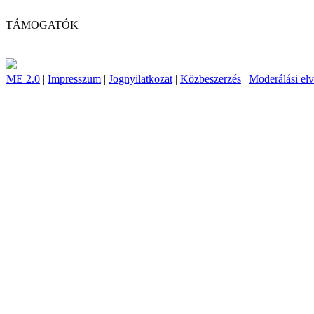
TÁMOGATÓK
ME 2.0
|
Impresszum
|
Jognyilatkozat
|
Közbeszerzés
|
Moderálási el