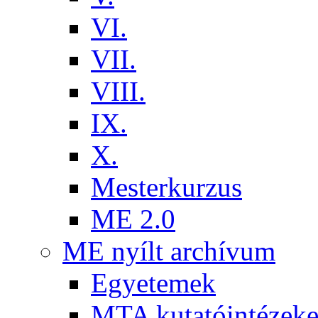
VI.
VII.
VIII.
IX.
X.
Mesterkurzus
ME 2.0
ME nyílt archívum
Egyetemek
MTA kutatóintézeke