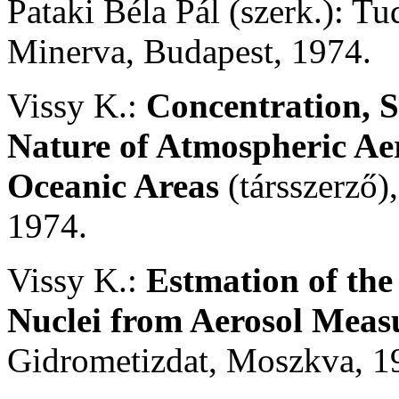
Pataki Béla Pál (szerk.): T
Minerva, Budapest, 1974.
Vissy K.:
Concentration, S
Nature of Atmospheric Aer
Oceanic Areas
(társszerző)
1974.
Vissy K.:
Estmation of the
Nuclei from Aerosol Meas
Gidrometizdat, Moszkva, 1