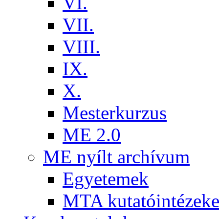
VI.
VII.
VIII.
IX.
X.
Mesterkurzus
ME 2.0
ME nyílt archívum
Egyetemek
MTA kutatóintézeke