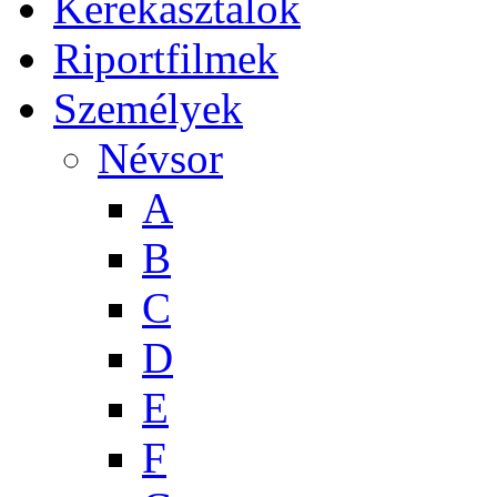
Kerekasztalok
Riportfilmek
Személyek
Névsor
A
B
C
D
E
F