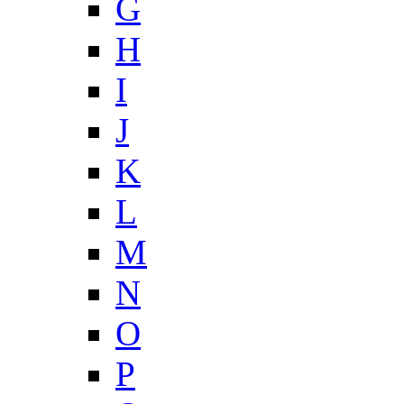
G
H
I
J
K
L
M
N
O
P