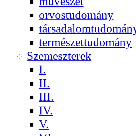
művészet
orvostudomány
társadalomtudomán
természettudomány
Szemeszterek
I.
II.
III.
IV.
V.