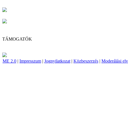
TÁMOGATÓK
ME 2.0
|
Impresszum
|
Jognyilatkozat
|
Közbeszerzés
|
Moderálási el