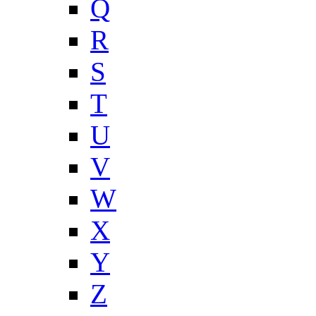
Q
R
S
T
U
V
W
X
Y
Z