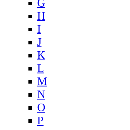
G
H
I
J
K
L
M
N
O
P