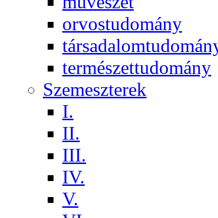
művészet
orvostudomány
társadalomtudomán
természettudomány
Szemeszterek
I.
II.
III.
IV.
V.