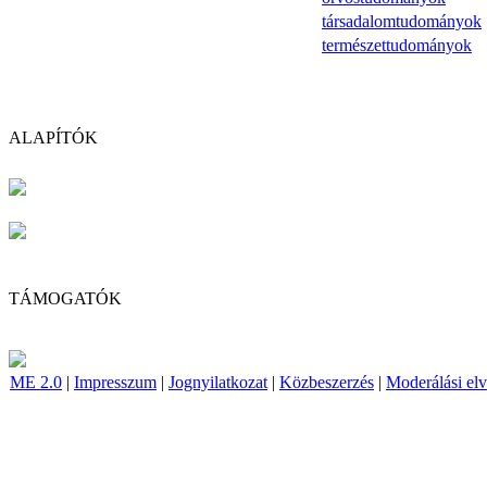
társadalomtudományok
természettudományok
ALAPÍTÓK
TÁMOGATÓK
ME 2.0
|
Impresszum
|
Jognyilatkozat
|
Közbeszerzés
|
Moderálási el