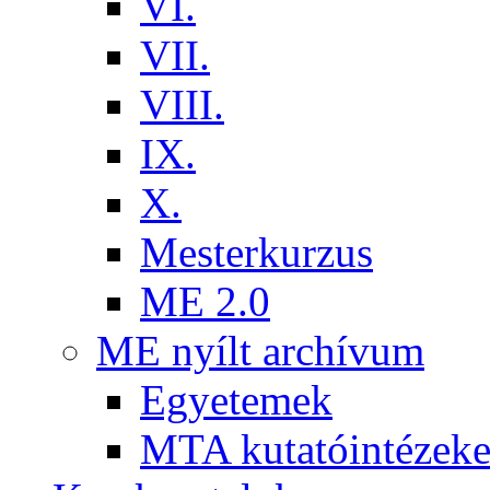
VI.
VII.
VIII.
IX.
X.
Mesterkurzus
ME 2.0
ME nyílt archívum
Egyetemek
MTA kutatóintézeke