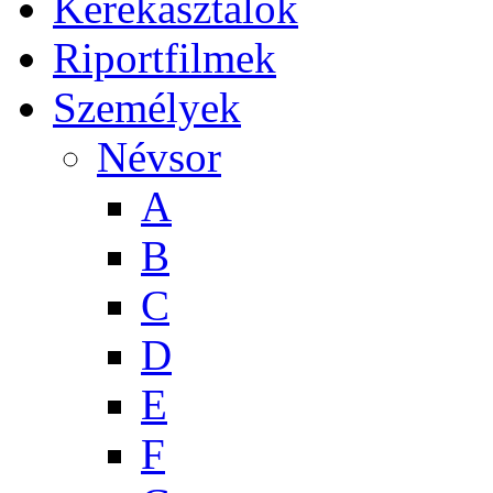
Kerekasztalok
Riportfilmek
Személyek
Névsor
A
B
C
D
E
F