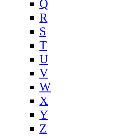
Q
R
S
T
U
V
W
X
Y
Z