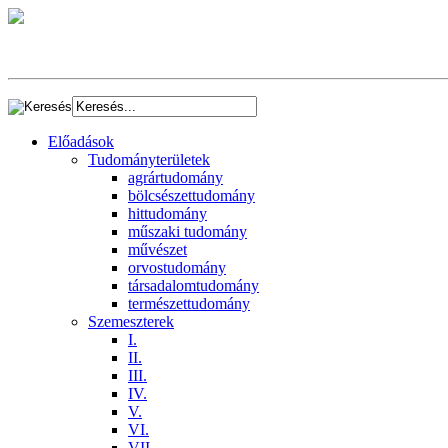
Előadások
Tudományterületek
agrártudomány
bölcsészettudomány
hittudomány
műszaki tudomány
művészet
orvostudomány
társadalomtudomány
természettudomány
Szemeszterek
I.
II.
III.
IV.
V.
VI.
VII.