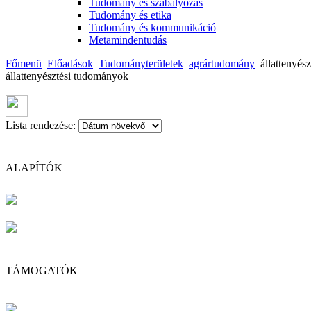
Tudomány és szabályozás
Tudomány és etika
Tudomány és kommunikáció
Metamindentudás
Főmenü
Előadások
Tudományterületek
agrártudomány
állattenyés
állattenyésztési tudományok
Lista rendezése:
ALAPÍTÓK
TÁMOGATÓK