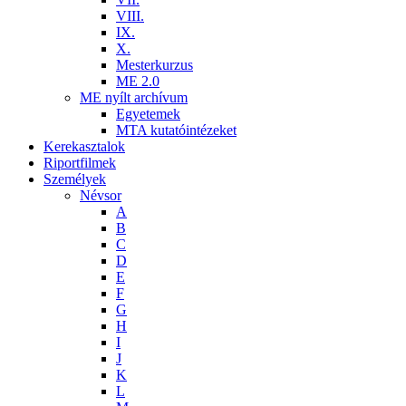
VIII.
IX.
X.
Mesterkurzus
ME 2.0
ME nyílt archívum
Egyetemek
MTA kutatóintézeket
Kerekasztalok
Riportfilmek
Személyek
Névsor
A
B
C
D
E
F
G
H
I
J
K
L