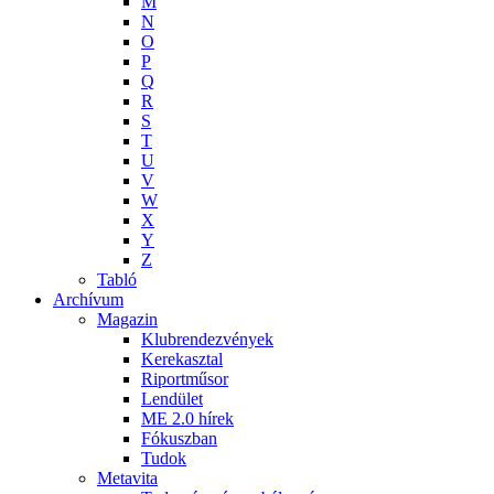
M
N
O
P
Q
R
S
T
U
V
W
X
Y
Z
Tabló
Archívum
Magazin
Klubrendezvények
Kerekasztal
Riportműsor
Lendület
ME 2.0 hírek
Fókuszban
Tudok
Metavita