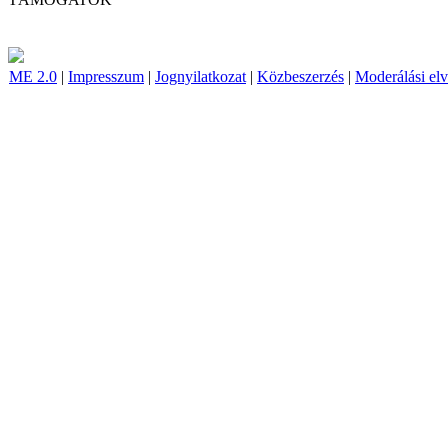
ME 2.0
|
Impresszum
|
Jognyilatkozat
|
Közbeszerzés
|
Moderálási el