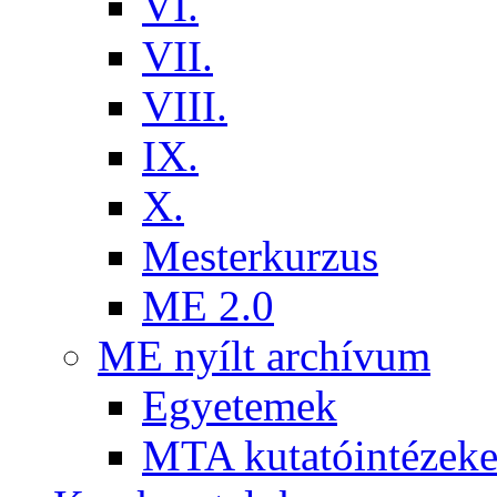
VI.
VII.
VIII.
IX.
X.
Mesterkurzus
ME 2.0
ME nyílt archívum
Egyetemek
MTA kutatóintézeke