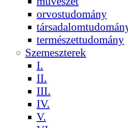
művészet
orvostudomány
társadalomtudomán
természettudomány
Szemeszterek
I.
II.
III.
IV.
V.