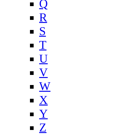
Q
R
S
T
U
V
W
X
Y
Z