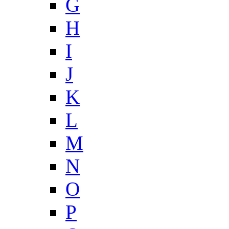
G
H
I
J
K
L
M
N
O
P