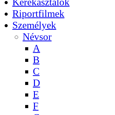
Kerekasztalok
Riportfilmek
Személyek
Névsor
A
B
C
D
E
F