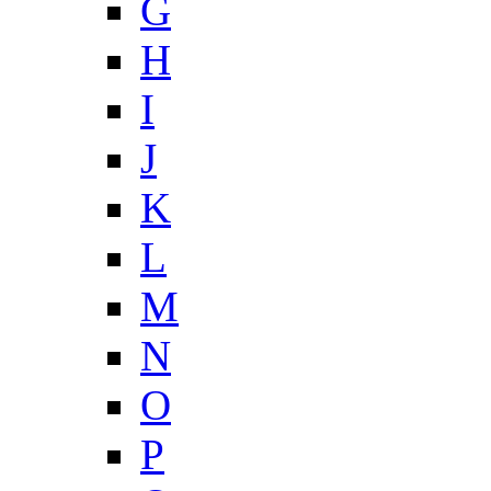
G
H
I
J
K
L
M
N
O
P