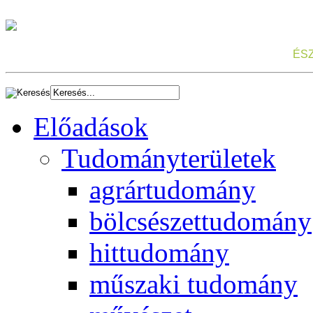
ÉS
Előadások
Tudományterületek
agrártudomány
bölcsészettudomány
hittudomány
műszaki tudomány