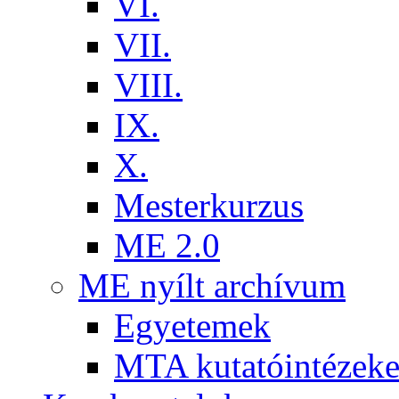
VI.
VII.
VIII.
IX.
X.
Mesterkurzus
ME 2.0
ME nyílt archívum
Egyetemek
MTA kutatóintézeke