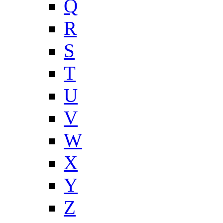
Q
R
S
T
U
V
W
X
Y
Z