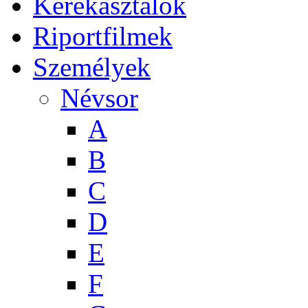
Kerekasztalok
Riportfilmek
Személyek
Névsor
A
B
C
D
E
F