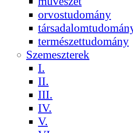
művészet
orvostudomány
társadalomtudomán
természettudomány
Szemeszterek
I.
II.
III.
IV.
V.