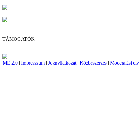
TÁMOGATÓK
ME 2.0
|
Impresszum
|
Jognyilatkozat
|
Közbeszerzés
|
Moderálási el