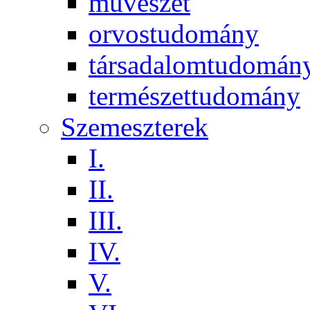
művészet
orvostudomány
társadalomtudomán
természettudomány
Szemeszterek
I.
II.
III.
IV.
V.