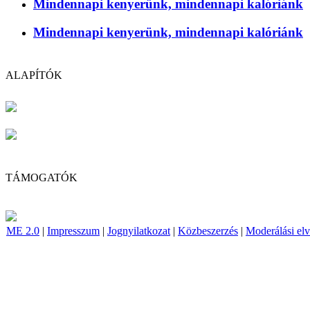
Mindennapi kenyerünk, mindennapi kalóriánk
Mindennapi kenyerünk, mindennapi kalóriánk
ALAPÍTÓK
TÁMOGATÓK
ME 2.0
|
Impresszum
|
Jognyilatkozat
|
Közbeszerzés
|
Moderálási el