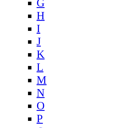
G
H
I
J
K
L
M
N
O
P