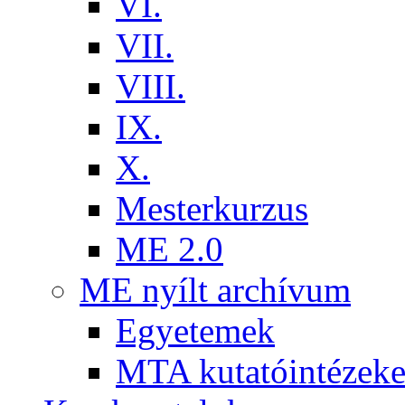
VI.
VII.
VIII.
IX.
X.
Mesterkurzus
ME 2.0
ME nyílt archívum
Egyetemek
MTA kutatóintézeke