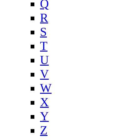
Q
R
S
T
U
V
W
X
Y
Z