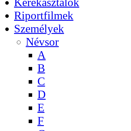
Kerekasztalok
Riportfilmek
Személyek
Névsor
A
B
C
D
E
F