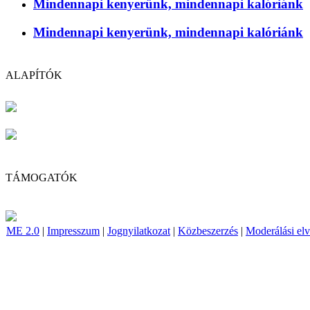
Mindennapi kenyerünk, mindennapi kalóriánk
Mindennapi kenyerünk, mindennapi kalóriánk
ALAPÍTÓK
TÁMOGATÓK
ME 2.0
|
Impresszum
|
Jognyilatkozat
|
Közbeszerzés
|
Moderálási el