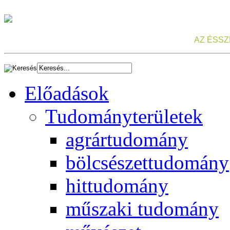
AZ ÉSSZ
Előadások
Tudományterületek
agrártudomány
bölcsészettudomány
hittudomány
műszaki tudomány