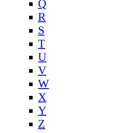
Q
R
S
T
U
V
W
X
Y
Z