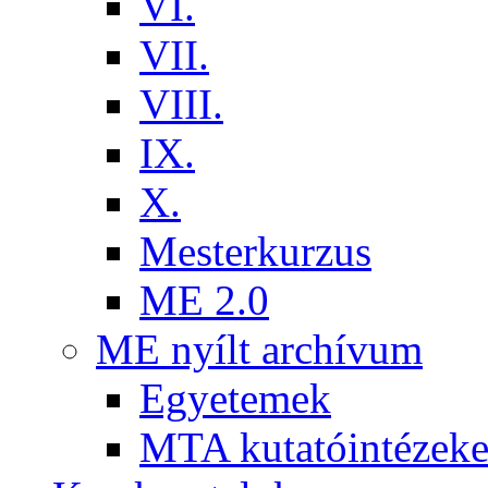
VI.
VII.
VIII.
IX.
X.
Mesterkurzus
ME 2.0
ME nyílt archívum
Egyetemek
MTA kutatóintézeke