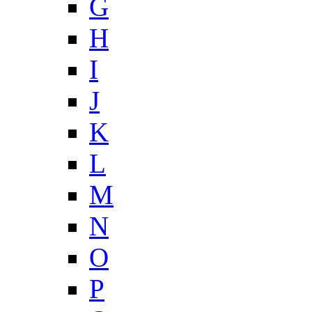
G
H
I
J
K
L
M
N
O
P