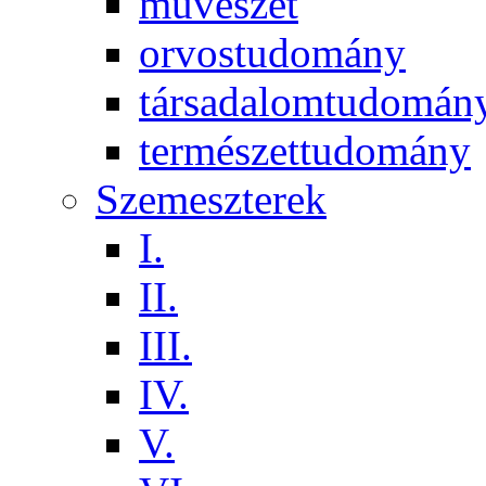
művészet
orvostudomány
társadalomtudomán
természettudomány
Szemeszterek
I.
II.
III.
IV.
V.