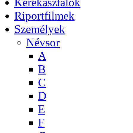
Kerekasztalok
Riportfilmek
Személyek
Névsor
A
B
C
D
E
F