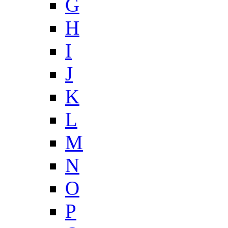
G
H
I
J
K
L
M
N
O
P