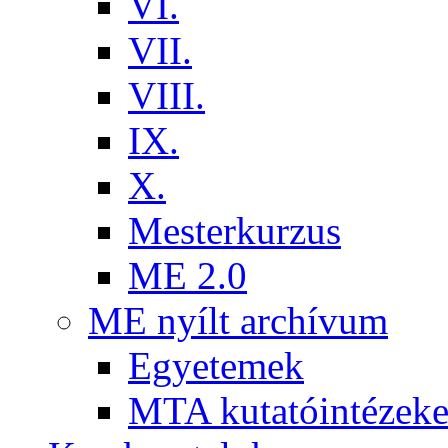
VI.
VII.
VIII.
IX.
X.
Mesterkurzus
ME 2.0
ME nyílt archívum
Egyetemek
MTA kutatóintézeke