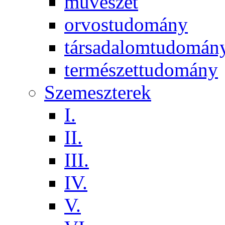
művészet
orvostudomány
társadalomtudomán
természettudomány
Szemeszterek
I.
II.
III.
IV.
V.