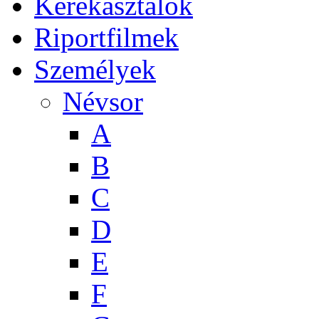
Kerekasztalok
Riportfilmek
Személyek
Névsor
A
B
C
D
E
F