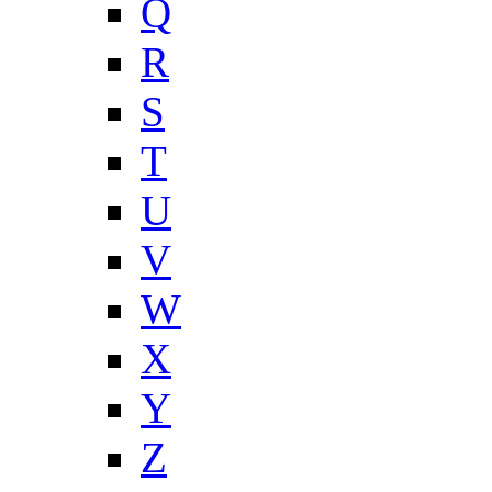
Q
R
S
T
U
V
W
X
Y
Z