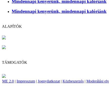
Mindennapi kenyerünk, mindennapi kalóriánk
Mindennapi kenyerünk, mindennapi kalóriánk
ALAPÍTÓK
TÁMOGATÓK
ME 2.0
|
Impresszum
|
Jognyilatkozat
|
Közbeszerzés
|
Moderálási el