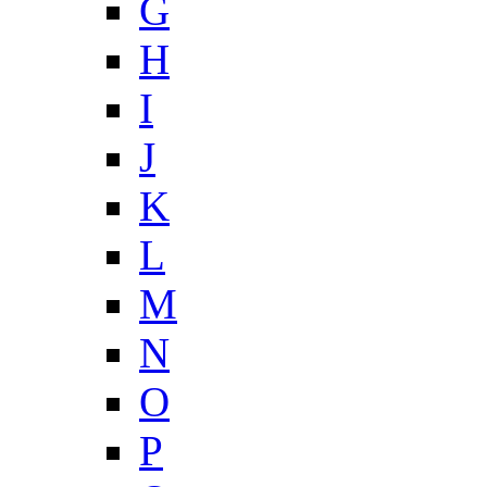
G
H
I
J
K
L
M
N
O
P