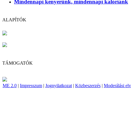
Mindennapi kenyerünk, mindennapi kalóriánk
ALAPÍTÓK
TÁMOGATÓK
ME 2.0
|
Impresszum
|
Jognyilatkozat
|
Közbeszerzés
|
Moderálási el