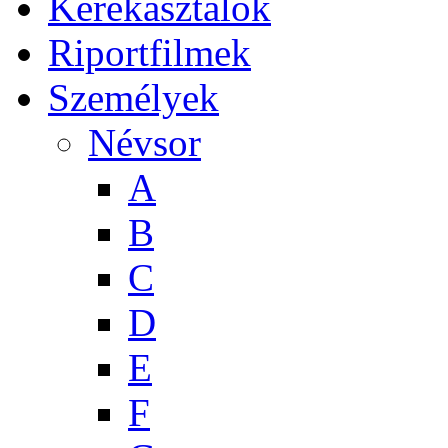
Kerekasztalok
Riportfilmek
Személyek
Névsor
A
B
C
D
E
F