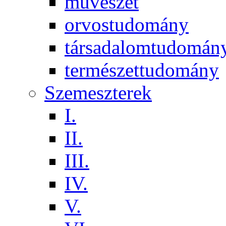
művészet
orvostudomány
társadalomtudomán
természettudomány
Szemeszterek
I.
II.
III.
IV.
V.