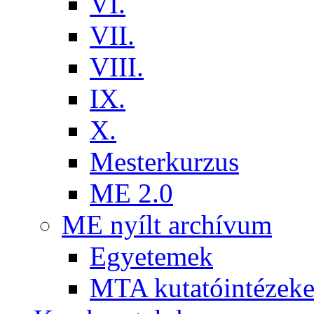
VI.
VII.
VIII.
IX.
X.
Mesterkurzus
ME 2.0
ME nyílt archívum
Egyetemek
MTA kutatóintézeke