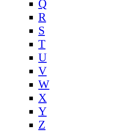
Q
R
S
T
U
V
W
X
Y
Z