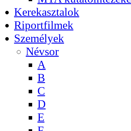
Kerekasztalok
Riportfilmek
Személyek
Névsor
A
B
C
D
E
F