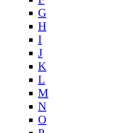
G
H
I
J
K
L
M
N
O
P