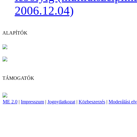
2006.12.04)
ALAPÍTÓK
TÁMOGATÓK
ME 2.0
|
Impresszum
|
Jognyilatkozat
|
Közbeszerzés
|
Moderálási el