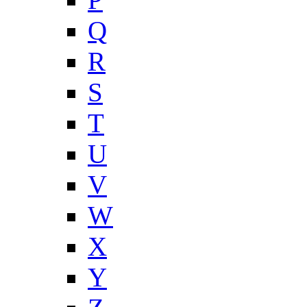
Q
R
S
T
U
V
W
X
Y