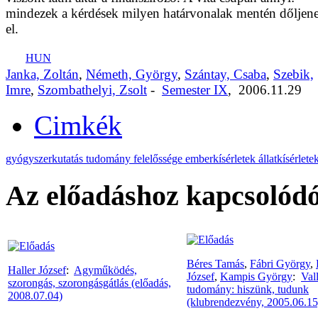
mindezek a kérdések milyen határvonalak mentén dőljen
el.
HUN
Janka, Zoltán
,
Németh, György
,
Szántay, Csaba
,
Szebik,
Imre
,
Szombathelyi, Zsolt
-
Semester IX
,
2006.11.29
Cimkék
gyógyszerkutatás
tudomány felelőssége
emberkísérletek
állatkísérlete
Az előadáshoz kapcsolódó
Béres Tamás
,
Fábri György
,
Haller József
:
Agyműködés,
József
,
Kampis György
:
Vall
szorongás, szorongásgátlás (előadás,
tudomány: hiszünk, tudunk
2008.07.04)
(klubrendezvény, 2005.06.15