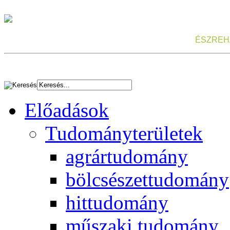
ÉSZREH
Előadások
Tudományterületek
agrártudomány
bölcsészettudomány
hittudomány
műszaki tudomány