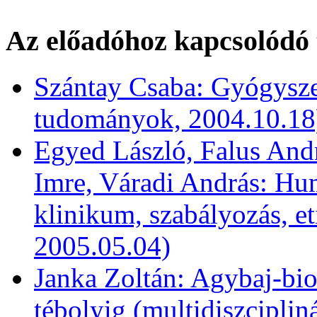
Az előadóhoz kapcsolódó 
Szántay Csaba: Gyógysze
tudományok, 2004.10.18
Egyed László, Falus And
Imre, Váradi András: Hu
klinikum, szabályozás, e
2005.05.04)
Janka Zoltán: Agybaj-biol
tébolyig (multidiszcipli