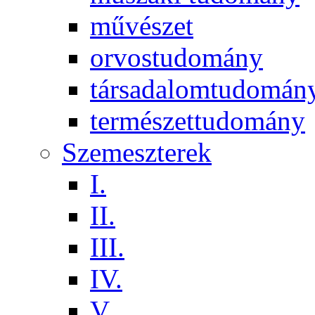
művészet
orvostudomány
társadalomtudomán
természettudomány
Szemeszterek
I.
II.
III.
IV.
V.