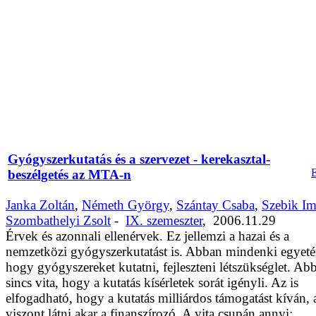
Gyógyszerkutatás és a szervezet - kerekasztal-
beszélgetés az MTA-n
Janka Zoltán
,
Németh György
,
Szántay Csaba
,
Szebik Im
Szombathelyi Zsolt
-
IX. szemeszter
,
2006.11.29
Érvek és azonnali ellenérvek. Ez jellemzi a hazai és a
nemzetközi gyógyszerkutatást is. Abban mindenki egyetér
hogy gyógyszereket kutatni, fejleszteni létszükséglet. Ab
sincs vita, hogy a kutatás kísérletek sorát igényli. Az is
elfogadható, hogy a kutatás milliárdos támogatást kíván, 
viszont látni akar a finanszírozó. A vita csupán annyi: