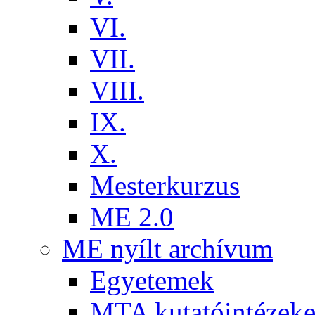
VI.
VII.
VIII.
IX.
X.
Mesterkurzus
ME 2.0
ME nyílt archívum
Egyetemek
MTA kutatóintézeke